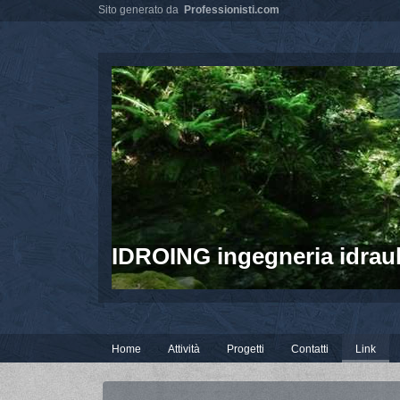
Sito generato da
Professionisti.com
IDROING ingegneria idraul
Home
Attività
Progetti
Contatti
Link